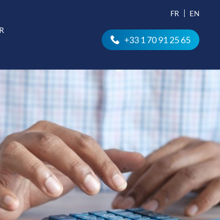
FR
EN
R
+33 1 70 91 25 65