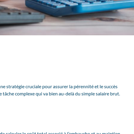
ne stratégie cruciale pour assurer la pérennité et le succès
 tâche complexe qui va bien au-delà du simple salaire brut.
e calculer le coût total associé à l’embauche et au maintien