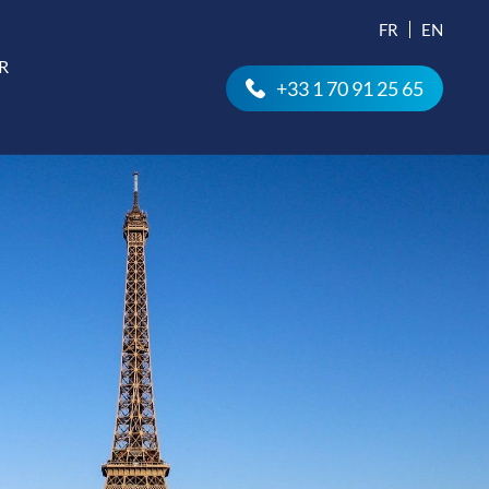
FR
EN
R
+33 1 70 91 25 65